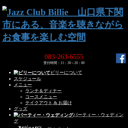
コ
ナ
ン
ビ
テ
ゲ
ン
ー
ツ
シ
へ
ョ
ス
ン
キ
に
083-263-6555
ッ
移
プ
動
受付時間：11：30～20：00
ビリーについて
スケジュール
メニュー
ランチ＆ディナー
コースメニュー
テイクアウト & お届け
グッズ
パーティー・ウェディン
グ