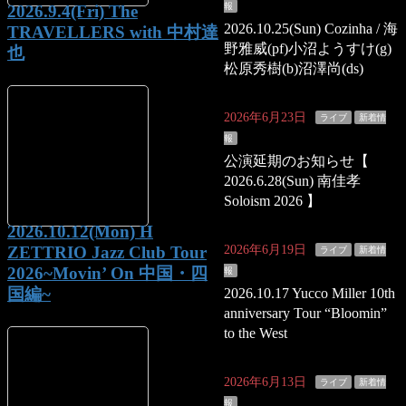
報
2026.9.4(Fri) The
2026.10.25(Sun) Cozinha / 海
TRAVELLERS with 中村達
野雅威(pf)小沼ようすけ(g)
也
松原秀樹(b)沼澤尚(ds)
2026年6月23日
ライブ
新着情
報
公演延期のお知らせ【
2026.6.28(Sun) 南佳孝
Soloism 2026 】
2026.10.12(Mon) H
2026年6月19日
ZETTRIO Jazz Club Tour
ライブ
新着情
2026~Movin’ On 中国・四
報
国編~
2026.10.17 Yucco Miller 10th
anniversary Tour “Bloomin”
to the West
2026年6月13日
ライブ
新着情
報