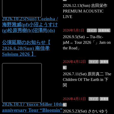
2026.12.13(Sun) 吉田栄作
PREMIUM ACOUSTIC
LIVE
2026.10.25(Sun) Cozinha /
海野雅威(pf)小沼ようすけ
(g)松原秀樹(b)沼澤尚(ds)
2026年5月1日
ライブ
新着情報
2026.9.5(Sat) ←Tta-ffic-
公演延期のお知らせ【
jaM→ Tour 2026「」Jam on
2026.6.28(Sun) 南佳孝
the Road」
Soloism 2026 】
2026年4月12日
ライブ
新着情
報
2026.7.11(Sat) 原田真二 The
Children Of The Earth in 下
関
2026年4月11日
ライブ
新着情
2026.10.17 Yucco Miller 10th
報
anniversary Tour “Bloomin”
2026.5.23(Sat) さかいゆう