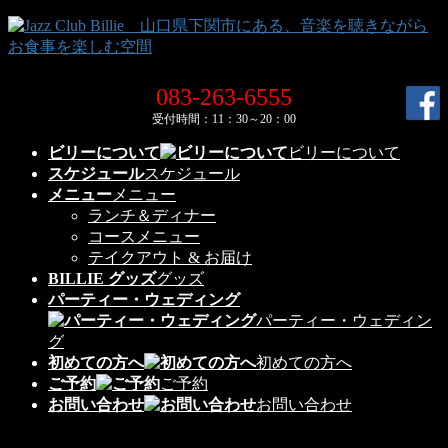
コ
ナ
ン
ビ
テ
ゲ
ン
ー
083-263-6555
ツ
シ
受付時間：11：30～20：00
へ
ョ
ス
ン
ビリーについて
ビリーについて
キ
に
スケジュール
スケジュール
ッ
移
メニュー
メニュー
プ
動
ランチ＆ディナー
コースメニュー
テイクアウト & お届け
BILLIE グッズ
グッズ
パーティー・ウェディング
パーティー・ウェディン
グ
初めての方へ
初めての方へ
ご予約
ご予約
お問い合わせ
お問い合わせ