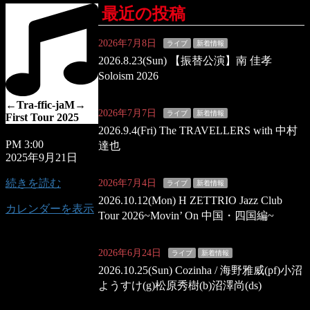
最近の投稿
2026年7月8日
ライブ
新着情報
2026.8.23(Sun) 【振替公演】南 佳孝
Soloism 2026
←Tra-ffic-jaM→
2026年7月7日
ライブ
新着情報
First Tour 2025
2026.9.4(Fri) The TRAVELLERS with 中村
PM 3:00
達也
2025年9月21日
続きを読む
2026年7月4日
ライブ
新着情報
2026.10.12(Mon) H ZETTRIO Jazz Club
カレンダーを表示
Tour 2026~Movin’ On 中国・四国編~
2026年6月24日
ライブ
新着情報
2026.10.25(Sun) Cozinha / 海野雅威(pf)小沼
ようすけ(g)松原秀樹(b)沼澤尚(ds)