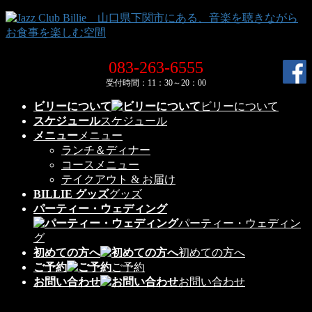
コ
ナ
ン
ビ
テ
ゲ
ン
ー
083-263-6555
ツ
シ
受付時間：11：30～20：00
へ
ョ
ス
ン
ビリーについて
ビリーについて
キ
に
スケジュール
スケジュール
ッ
移
メニュー
メニュー
プ
動
ランチ＆ディナー
コースメニュー
テイクアウト & お届け
BILLIE グッズ
グッズ
パーティー・ウェディング
パーティー・ウェディン
グ
初めての方へ
初めての方へ
ご予約
ご予約
お問い合わせ
お問い合わせ