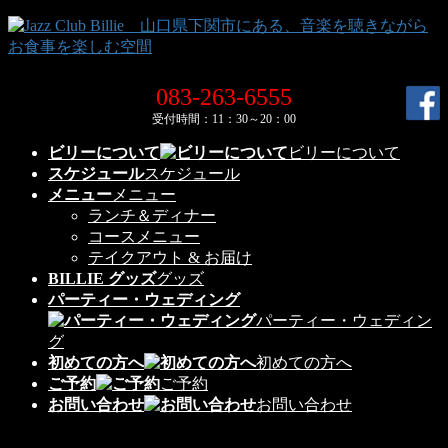
コ
ナ
ン
ビ
テ
ゲ
ン
ー
083-263-6555
ツ
シ
受付時間：11：30～20：00
へ
ョ
ス
ン
ビリーについて
ビリーについて
キ
に
スケジュール
スケジュール
ッ
移
メニュー
メニュー
プ
動
ランチ＆ディナー
コースメニュー
テイクアウト & お届け
BILLIE グッズ
グッズ
パーティー・ウェディング
パーティー・ウェディン
グ
初めての方へ
初めての方へ
ご予約
ご予約
お問い合わせ
お問い合わせ