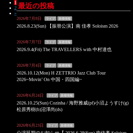
固
1
投
最近の投稿
固
2
定
稿
»
定
ペ
2026年7月8日
ライブ
新着情報
ペ
ー
の
2026.8.23(Sun) 【振替公演】南 佳孝 Soloism 2026
ー
ジ
ペ
ジ
ー
2026年7月7日
ライブ
新着情報
2026.9.4(Fri) The TRAVELLERS with 中村達也
ジ
送
2026年7月4日
ライブ
新着情報
り
2026.10.12(Mon) H ZETTRIO Jazz Club Tour
2026~Movin’ On 中国・四国編~
2026年6月24日
ライブ
新着情報
2026.10.25(Sun) Cozinha / 海野雅威(pf)小沼ようすけ(g)
松原秀樹(b)沼澤尚(ds)
2026年6月23日
ライブ
新着情報
公演延期のお知らせ【 2026.6.28(Sun) 南佳孝 Soloism