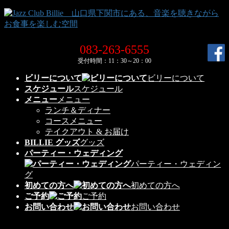
コ
ナ
ン
ビ
テ
ゲ
ン
ー
083-263-6555
ツ
シ
受付時間：11：30～20：00
へ
ョ
ス
ン
ビリーについて
ビリーについて
キ
に
スケジュール
スケジュール
ッ
移
メニュー
メニュー
プ
動
ランチ＆ディナー
コースメニュー
テイクアウト & お届け
BILLIE グッズ
グッズ
パーティー・ウェディング
パーティー・ウェディン
グ
初めての方へ
初めての方へ
ご予約
ご予約
お問い合わせ
お問い合わせ