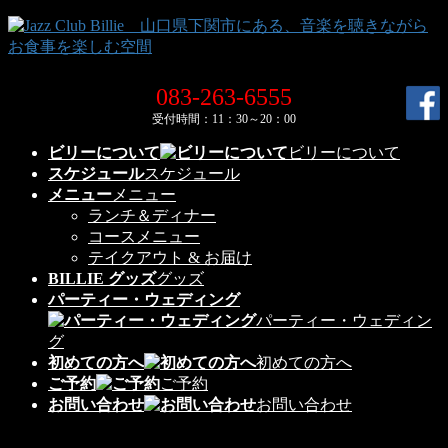
コ
ナ
ン
ビ
テ
ゲ
ン
ー
083-263-6555
ツ
シ
受付時間：11：30～20：00
へ
ョ
ス
ン
ビリーについて
ビリーについて
キ
に
スケジュール
スケジュール
ッ
移
メニュー
メニュー
プ
動
ランチ＆ディナー
コースメニュー
テイクアウト & お届け
BILLIE グッズ
グッズ
パーティー・ウェディング
パーティー・ウェディン
グ
初めての方へ
初めての方へ
ご予約
ご予約
お問い合わせ
お問い合わせ