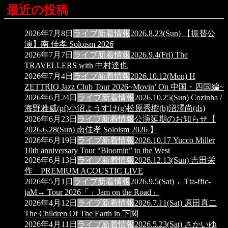
最近の投稿
2026年7月8日
ライブ
新着情報
2026.8.23(Sun) 【振替公
演】南 佳孝 Soloism 2026
2026年7月7日
ライブ
新着情報
2026.9.4(Fri) The
TRAVELLERS with 中村達也
2026年7月4日
ライブ
新着情報
2026.10.12(Mon) H
ZETTRIO Jazz Club Tour 2026~Movin’ On 中国・四国編~
2026年6月24日
ライブ
新着情報
2026.10.25(Sun) Cozinha /
海野雅威(pf)小沼ようすけ(g)松原秀樹(b)沼澤尚(ds)
2026年6月23日
ライブ
新着情報
公演延期のお知らせ【
2026.6.28(Sun) 南佳孝 Soloism 2026 】
2026年6月19日
ライブ
新着情報
2026.10.17 Yucco Miller
10th anniversary Tour “Bloomin” to the West
2026年6月13日
ライブ
新着情報
2026.12.13(Sun) 吉田栄
作 PREMIUM ACOUSTIC LIVE
2026年5月1日
ライブ
新着情報
2026.9.5(Sat) ←Tta-ffic-
jaM→ Tour 2026「」Jam on the Road」
2026年4月12日
ライブ
新着情報
2026.7.11(Sat) 原田真二
The Children Of The Earth in 下関
2026年4月11日
ライブ
新着情報
2026.5.23(Sat) さかいゆ