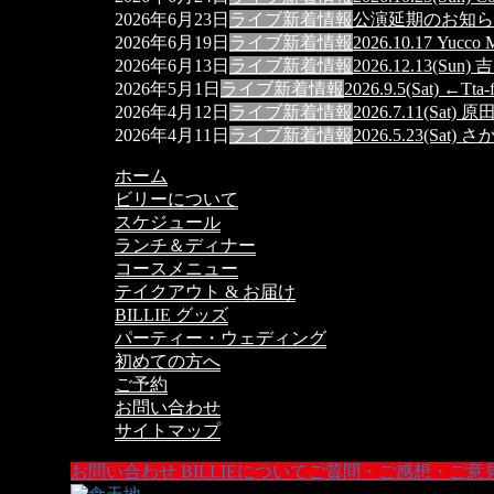
ー
ペ
ジ
2026年6月23日
ライブ
新着情報
公演延期のお知らせ【 20
ー
2026年6月19日
ライブ
新着情報
2026.10.17 Yucco Mi
ジ
ジ
2026年6月13日
ライブ
新着情報
2026.12.13(Su
送
2026年5月1日
ライブ
新着情報
2026.9.5(Sat) ←Tta
2026年4月12日
ライブ
新着情報
2026.7.11(Sat) 原
り
2026年4月11日
ライブ
新着情報
2026.5.23(S
ホーム
ビリーについて
スケジュール
ランチ＆ディナー
コースメニュー
テイクアウト & お届け
BILLIE グッズ
パーティー・ウェディング
初めての方へ
ご予約
お問い合わせ
サイトマップ
お問い合わせ
BILLIEについてご質問・ご感想・