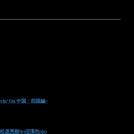
6~Movin’ On 中国・四国編~
(g)松原秀樹(b)沼澤尚(ds)