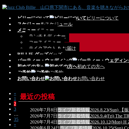
コ
ナ
ン
ビ
ビリーについて
ビリーについて
テ
ゲ
スケジュール
スケジュール
ン
ー
メニュー
メニュー
ツ
シ
ランチ＆ディナー
へ
ョ
コースメニュー
ス
ン
テイクアウト & お届け
キ
に
BILLIE グッズ
グッズ
ッ
移
パーティー・ウェディング
プ
動
初めての方へ
初めての方へ
ご予約
ご予約
お問い合わせ
お問い合わせ
«
投
最近の投稿
固
1
稿
固
2
定
固
3
2026年7月8日
ライブ
新着情報
2026.8.23(Sun) 
定
ペ
の
…
定
2026年7月7日
ライブ
新着情報
2026.9.4(Fri) Th
ペ
ー
固
35
ペ
ペ
2026年7月4日
ライブ
新着情報
2026.10.12(Mon) 
ー
ジ
»
定
ー
2026年6月24日
ライブ
新着情報
2026.10.25(Su
ジ