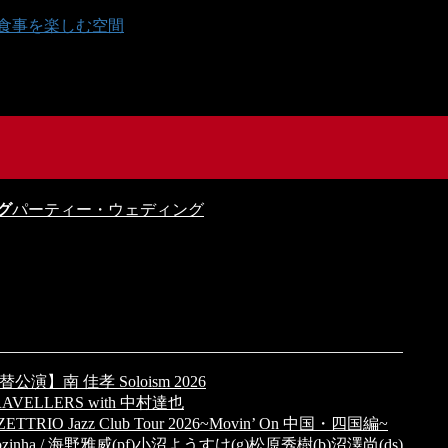
パーティー・ウェディング
【振替公演】南 佳孝 Soloism 2026
e TRAVELLERS with 中村達也
H ZETTRIO Jazz Club Tour 2026~Movin’ On 中国・四国編~
n) Cozinha / 海野雅威(pf)小沼ようすけ(g)松原秀樹(b)沼澤尚(ds)