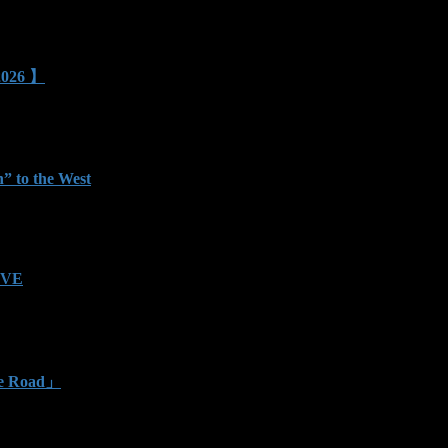
026 】
” to the West
IVE
he Road」