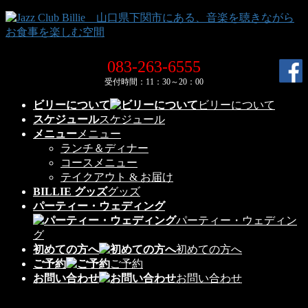
コ
ナ
ン
ビ
テ
ゲ
ン
ー
083-263-6555
ツ
シ
受付時間：11：30～20：00
へ
ョ
ス
ン
ビリーについて
ビリーについて
キ
に
スケジュール
スケジュール
ッ
移
メニュー
メニュー
プ
動
ランチ＆ディナー
コースメニュー
テイクアウト & お届け
BILLIE グッズ
グッズ
パーティー・ウェディング
パーティー・ウェディン
グ
初めての方へ
初めての方へ
ご予約
ご予約
お問い合わせ
お問い合わせ