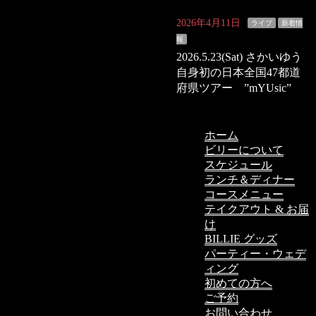
2026年4月11日
ライブ
新着情
報
2026.5.23(Sat) さかいゆう
自身初の日本全国47都道
府県ツアー ”mYUsic”
ホーム
ビリーについて
スケジュール
ランチ＆ディナー
コースメニュー
テイクアウト & お届
け
BILLIE グッズ
パーティー・ウェデ
ィング
初めての方へ
ご予約
お問い合わせ