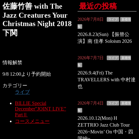
佐藤竹善 with The
最近の投稿
Jazz Creatures Your
2026年7月8日
ライブ
新着情
Christmas Night 2018
報
下関
2026.8.23(Sun) 【振替公
演】南 佳孝 Soloism 2026
2026年7月7日
ライブ
新着情
情報解禁
報
2026.9.4(Fri) The
9/8 12:00より予約開始
TRAVELLERS with 中村達
カテゴリー
也
ライブ
BILLIE Special
2026年7月4日
ライブ
新着情
December”JOINT LIVE”
報
PartⅡ
2026.10.12(Mon) H
コースメニュー
ZETTRIO Jazz Club Tour
2026~Movin’ On 中国・四
国編~