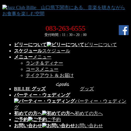
コ
ナ
ン
ビ
テ
ゲ
ン
ー
083-263-6555
ツ
シ
受付時間：11：30～20：00
へ
ョ
ス
ン
ビリーについて
ビリーについて
キ
に
スケジュール
スケジュール
ッ
移
メニュー
メニュー
プ
動
ランチ＆ディナー
コースメニュー
テイクアウト & お届け
BILLIE グッズ
グッズ
パーティー・ウェディング
パーティー・ウェディン
グ
初めての方へ
初めての方へ
ご予約
ご予約
お問い合わせ
お問い合わせ