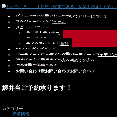
コ
ナ
ン
ビ
ビリーについて
ビリーについて
テ
ゲ
スケジュール
スケジュール
ン
ー
メニュー
メニュー
ツ
シ
ランチ＆ディナー
へ
ョ
コースメニュー
ス
ン
テイクアウト & お届け
キ
に
BILLIE グッズ
グッズ
ッ
移
パーティー・ウェディング
プ
動
初めての方へ
初めての方へ
ご予約
ご予約
お問い合わせ
お問い合わせ
鰻弁当ご予約承ります！
カテゴリー
新着情報