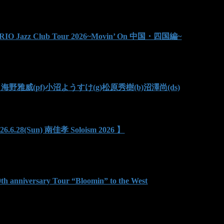
TTRIO Jazz Club Tour 2026~Movin’ On 中国・四国編~
zinha / 海野雅威(pf)小沼ようすけ(g)松原秀樹(b)沼澤尚(ds)
28(Sun) 南佳孝 Soloism 2026 】
0th anniversary Tour “Bloomin” to the West