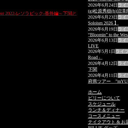
2026年6月24日
ライ
(g)松原秀樹(b)沼澤尚
izuki Tour 2022-レソラピック-番外編～下関と
2026年6月23日
ライ
Soloism 2026 】
2026年6月19日
ライ
“Bloomin” to the Wes
2026年6月13日
ライ
LIVE
2026年5月1日
ライ
Road」
2026年4月12日
ライ
下関
2026年4月11日
ライ
府県ツアー ”mYUs
ホーム
ビリーについて
スケジュール
ランチ＆ディナー
コースメニュー
テイクアウト & お
BILLIE グッズ