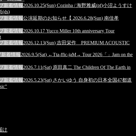
ブ
新着情報
2026.10.25(Sun) Cozinha / 海野雅威(pf)小沼ようすけ
(ds)
ブ
新着情報
公演延期のお知らせ【 2026.6.28(Sun) 南佳孝
ブ
新着情報
2026.10.17 Yucco Miller 10th anniversary Tour
t
ブ
新着情報
2026.12.13(Sun) 吉田栄作 PREMIUM ACOUSTIC
ブ
新着情報
2026.9.5(Sat) ←Tta-ffic-jaM→ Tour 2026「」Jam on the
ブ
新着情報
2026.7.11(Sat) 原田真二 The Children Of The Earth in
ブ
新着情報
2026.5.23(Sat) さかいゆう 自身初の日本全国47都道
ic”
届け