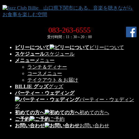
コ
ナ
ン
ビ
テ
ゲ
ン
ー
083-263-6555
ツ
シ
受付時間：11：30～20：00
へ
ョ
ス
ン
ビリーについて
ビリーについて
キ
に
スケジュール
スケジュール
ッ
移
メニュー
メニュー
プ
動
ランチ＆ディナー
コースメニュー
テイクアウト & お届け
BILLIE グッズ
グッズ
パーティー・ウェディング
パーティー・ウェディン
グ
初めての方へ
初めての方へ
ご予約
ご予約
お問い合わせ
お問い合わせ