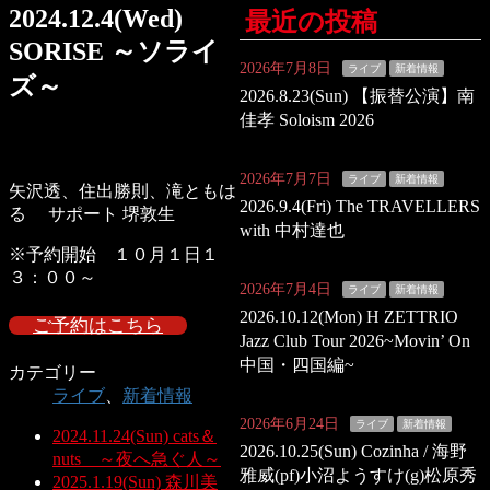
2024.12.4(Wed)
最近の投稿
SORISE ～ソライ
2026年7月8日
ライブ
新着情報
ズ～
2026.8.23(Sun) 【振替公演】南
佳孝 Soloism 2026
2026年7月7日
ライブ
新着情報
矢沢透、住出勝則、滝ともは
2026.9.4(Fri) The TRAVELLERS
る サポート 堺敦生
with 中村達也
※予約開始 １０月１日１
３：００～
2026年7月4日
ライブ
新着情報
2026.10.12(Mon) H ZETTRIO
ご予約はこちら
Jazz Club Tour 2026~Movin’ On
中国・四国編~
カテゴリー
ライブ
、
新着情報
2026年6月24日
ライブ
新着情報
2024.11.24(Sun) cats＆
2026.10.25(Sun) Cozinha / 海野
nuts ～夜へ急ぐ人～
雅威(pf)小沼ようすけ(g)松原秀
2025.1.19(Sun) 森川美